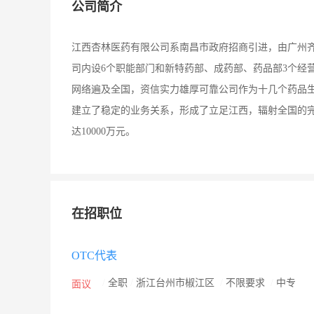
公司简介
江西杏林医药有限公司系南昌市政府招商引进，由广州齐
司内设6个职能部门和新特药部、成药部、药品部3个经
网络遍及全国，资信实力雄厚可靠公司作为十几个药品生
建立了稳定的业务关系，形成了立足江西，辐射全国的
达10000万元。
在招职位
OTC代表
/
全职
/
浙江台州市椒江区
/
不限要求
/
中专
面议