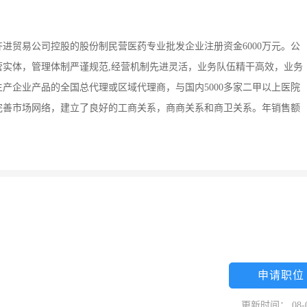
进贸易公司控股的股份制民营医药专业批发企业注册资金6000万元。公
营实体，管理体制严谨规范,经营机制先进灵活，业务队伍精干高效，业务
产企业产品的全国总代理或区域代理商，与国内5000多家二甲以上医院
完善市场网络，建立了良好的工商关系，商商关系和商卫关系。年销售额
申请职位
更新时间： 08-